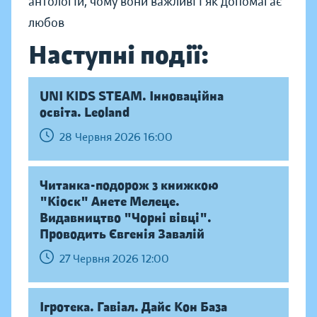
антологій, чому вони важливі і як допомагає
любов
Наступні події:
UNI KIDS STEAM. Інноваційна
освіта. Leoland
28 Червня 2026 16:00
Читанка-подорож з книжкою
"Кіоск" Анете Мелеце.
Видавництво "Чорні вівці".
Проводить Євгенія Завалій
27 Червня 2026 12:00
Ігротека. Гавіал. Дайс Кон База