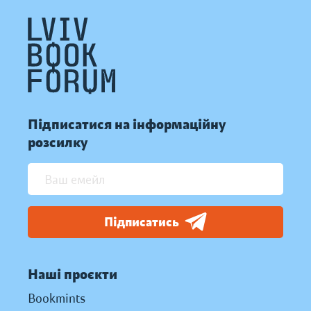
Підписатися на інформаційну
розсилку
Підписатись
Наші проєкти
Bookmints