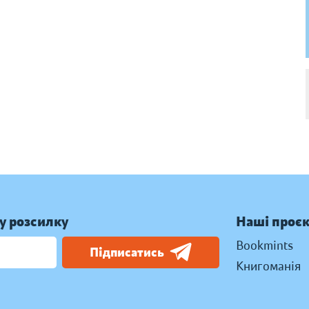
у розсилку
Наші проє
Bookmints
Підписатись
Книгоманія