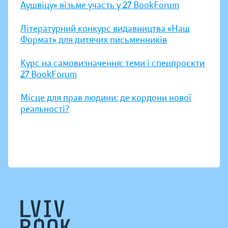
Аушвіцу» візьме участь у 27 BookForum
Літературний конкурс видавництва «Наш
Формат» для дитячих письменників
Курс на самовизначення: теми і спецпроєкти
27 BookForum
Місце для прав людини: де кордони нової
реальності?