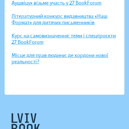
Аушвіцу» візьме участь у 27 BookForum
Літературний конкурс видавництва «Наш
Формат» для дитячих письменників
Курс на самовизначення: теми і спецпроєкти
27 BookForum
Місце для прав людини: де кордони нової
реальності?