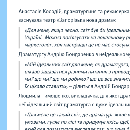
Анастасія Косодій, драматургиня та режисерка 
заснувала
театр «Запорізька нова драма»:
«Для мене, якщо чесно, світ був би ідеальним
Україні…Можна пов’язувати на локальному рі
маркетолог, хоч насправді це не має стосунк
Драматургу Андрію Бондаренко в неідеальному с
«Мій ідеальний світ для мене, як драматурга
цікаво задаватися різними питання з приводу
ми? що ми? що ми робимо? що це все значить?
їх цікаво ставити»,
— ділиться Андрій Бондар
Людмила Тимошенко, викладачка, для якої драма
неї «ідеальний світ драматурга є дуже ідеальни
«
Для мене це такий світ, де драматург живе в
умовами, гуляє по лісі та придумує якісь ідеї
який для драматурга виглядає так: що хоча б