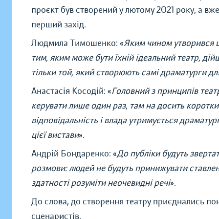
проєкт був створений у лютому 2021 року, а в
перший захід.
Людмила Тимошенко: «
Яким чином утворився ц
тим, яким може бути їхній ідеальний театр, ді
тільки той, який створюють самі драматурги дл
Анастасія Косодій: «
Головний з принципів театр
керувати лише один раз, там на досить коротки
відповідальність і влада утримується драмату
цієї вистави
».
Андрій Бондаренко: «
До публіки будуть зверта
розмови: людей не будуть принижувати ставлення
здатності розуміти неочевидні речі
».
До слова, до створення театру приєднались пон
сценаристів.