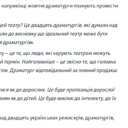
же наприкінці жовтня драматурги планують провести
ей театр? Це двадцять драматургів, які думали над
йшли до висновку що ідеальний театр може бути
я драматургів
».
у — це те, що люди, які керують театром можуть
й термін. Найголовніше – це звісно те, що головна
ргом. Драматург відповідальний за повний продакш
тися як до дорослих. Це буде пропозиція дорослої
м як до дітей. Це буде виклик до інтелекту, до їх
ад двадцять українських режисерів, драматургів,