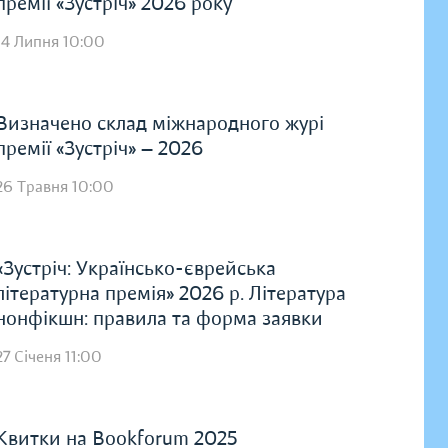
премії «Зустріч» 2026 року
14 Липня 10:00
Визначено склад міжнародного журі
премії «Зустріч» — 2026
26 Травня 10:00
«Зустріч: Українсько-єврейська
літературна премія» 2026 р. Література
нонфікшн: правила та форма заявки
27 Січеня 11:00
Квитки на Bookforum 2025