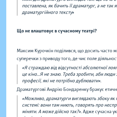
поставлена, як бачить її драматург, а не та
драматургійного тексту
»
Що не влаштовує в сучасному театрі?
Максим Курочкін поділився, що досить часто 
суперечки з приводу того, де чиє поле діяльнос
«Я страждаю від відсутності абсолютної лоял
це кіно…Я не знаю. Треба зробити, аби люди 
професії, які не потрібно дублювати».
Драматургові Андрію Бондаренку бракує етично
«Можливо, драматурги виглядають збоку як пу
системі: вони там ниють, говорять про неспра
міняти. А може дійсно так?».
Адже сучасна ук