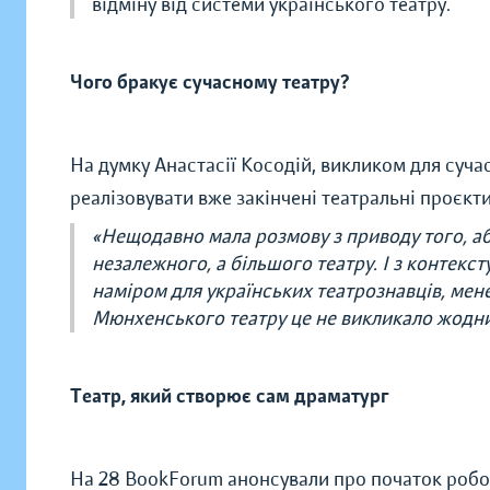
відміну від системи українського театру.
Чого бракує сучасному театру?
На думку Анастасії Косодій, викликом для суча
реалізовувати вже закінчені театральні проєкт
«Нещодавно мала розмову з приводу того, аби
незалежного, а більшого театру. І з контекст
наміром для українських театрознавців, мен
Мюнхенського театру це не викликало жодни
Театр, який створює сам драматург
На 28 BookForum анонсували про початок робот