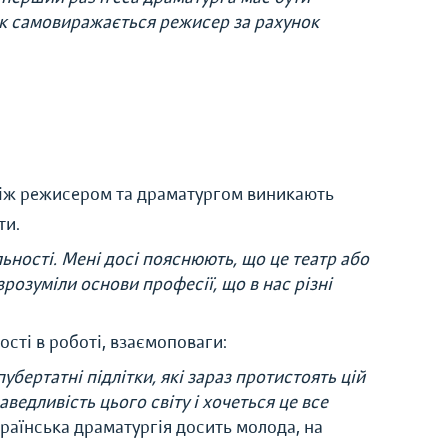
к як самовиражається режисер за рахунок
між режисером та драматургом виникають
ти.
ьності. Мені досі пояснюють, що це театр або
зрозуміли основи професії, що в нас різні
сті в роботі, взаємоповаги:
бертатні підлітки, які зараз протистоять цій
ведливість цього світу і хочеться це все
раїнська драматургія досить молода, на