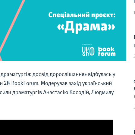
драматургія: досвід дорослішання» відбулась у
и 28 BookForum. Модерував захід український
сили драматургів Анастасію Косодій, Людмилу