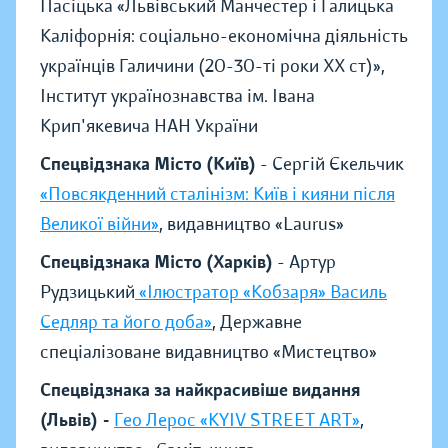
Пасіцька «Львівський Манчестер і Галицька
Каліфорнія: соціально-економічна діяльність
українців Галичини (20-30-ті роки ХХ ст)»,
Інститут українознавства ім. Івана
Крип'якевича НАН України
Спецвідзнака Місто (Київ)
- Сергій Єкельчик
«Повсякденний сталінізм: Київ і кияни після
Великої війни»
, видавництво «Laurus»
Спецвідзнака Місто (Харків)
- Артур
Рудзицький
«Ілюстратор «Кобзаря» Василь
Седляр та його доба»
, Державне
спеціалізоване видавництво «Мистецтво»
Спецвідзнака за найкрасивіше видання
(Львів) -
Гео Лерос «KYIV STREET ART»
,