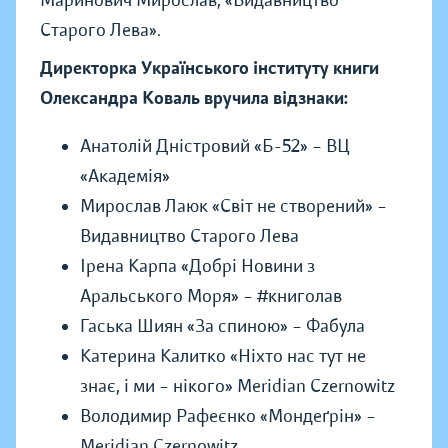
Маринович Мирослав, «Видавництво
Старого Лева».
Директорка Українського інституту книги
Олександра Коваль вручила відзнаки:
Анатолій Дністровий «Б-52» – ВЦ
«Академія»
Мирослав Лаюк «Світ не створений» –
Видавництво Старого Лева
Ірена Карпа «Добрі Новини з
Аральського Моря» – #книголав
Гаська Шиян «За спиною» – Фабула
Катерина Калитко «Ніхто нас тут не
знає, і ми – нікого» Meridian Czernowitz
Володимир Рафеєнко «Мондеґрін» –
Meridian Czernowitz