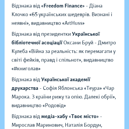
Відзнака від «
Freedom Finance
» - Діана
Клочко «65 українських шедеврів. Визнані і
неявні», видавництво «ArtHuss»
Відзнака від президентки
Української
бібліотечної асоціації
Оксани Бруй - Дмитро
Кулеба «Війна за реальність: як перемагати у
світі фейків, правд і спільнот», видавництво
«#книголав»
Відзнака від
Української академії
друкарства
- Софія Яблонська «Теура» «Чар
Марока. З країни рижу та опію. Далекі обрії»,
видавництво «Родовід»
Відзнака від
медіа-хабу
«
Твоє місто
» -
Мирослав Маринович, Наталія Бордун,