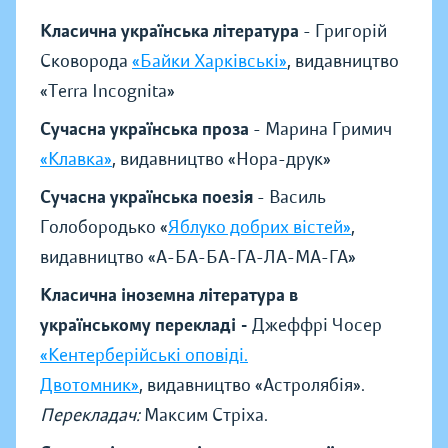
Класична українська література
- Григорій
Сковорода
«Байки Харківські»
, видавництво
«Terra Incognita»
Сучасна українська проза
- Марина Гримич
«Клавка»
, видавництво «Нора-друк»
Сучасна українська поезія
- Василь
Голобородько «
Яблуко добрих вістей»
,
видавництво «А-БА-БА-ГА-ЛА-МА-ГА»
Класична іноземна література в
українському перекладі -
Джеффрі Чосер
«Кентерберійські оповіді.
Двотомник»
, видавництво «Астролябія».
Перекладач:
Максим Стріха.