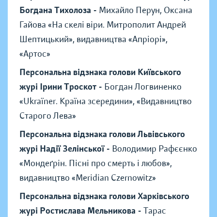
Богдана Тихолоза -
Михайло Перун, Оксана
Гайова «На скелі віри. Митрополит Андрей
Шептицький», видавництва «Апріорі»,
«Артос»
Персональна відзнака голови Київського
журі Ірини Троскот -
Богдан Логвиненко
«Ukraїner. Країна зсередини», «Видавництво
Старого Лева»
Персональна відзнака голови Львівського
журі Надії Зелінської -
Володимир Рафєєнко
«Мондеґрін. Пісні про смерть і любов»,
видавництво «Meridian Czernowitz»
Персональна відзнака голови Харківського
журі Ростислава Мельникова -
Тарас