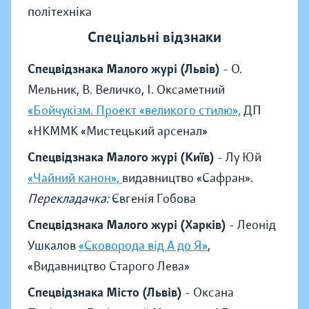
політехніка
Спеціальні відзнаки
Спецвідзнака Малого журі (Львів)
- О.
Мельник, В. Величко, І. Оксаметний
«Бойчукізм. Проект «великого стилю»,
ДП
«НКММК «Мистецький арсенал»
Спецвідзнака Малого журі (Київ)
- Лу Юй
«Чайний канон»,
видавництво «Сафран».
Перекладачка:
Євгенія Гобова
Спецвідзнака Малого журі (Харків)
- Леонід
Ушкалов
«Сковорода від А до Я»
,
«Видавництво Старого Лева»
Спецвідзнака Місто (Львів)
- Оксана