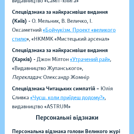
видавництво «Саміт-книга»
Спецвідзнака за найкрасивіше видання
(Київ) -
О. Мельник, В. Величко, І.
Оксаметний
«Бойчукізм. Проект «великого
стилю
», «НКММК «Мистецький арсенал»
Спецвідзнака за найкрасивіше видання
(Харків) -
Джон Мілтон
«Утрачений рай»
,
«Видавництво Жупанського»,
Перекладач:
Олександр Жомнір
Спецвідзнака Читацьких симпатій –
Юлія
Сливка
«Чуєш, коли приїдеш додому?»
,
видавництво «ASTRUM»
Персональні відзнаки
Персональна відзнака голови Великого журі