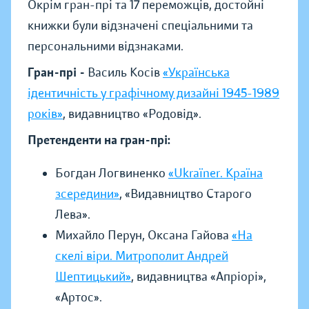
Окрім гран-прі та 17 переможців, достойні
книжки були відзначені спеціальними та
персональними відзнаками.
Гран-прі -
Василь Косів
«Українська
ідентичність у графічному дизайні 1945-1989
років»
, видавництво «Родовід».
Претенденти на гран-прі:
Богдан Логвиненко
«Ukraїner. Країна
зсередини»
, «Видавництво Старого
Лева».
Михайло Перун, Оксана Гайова
«На
скелі віри. Митрополит Андрей
Шептицький»
, видавництва «Апріорі»,
«Артос».