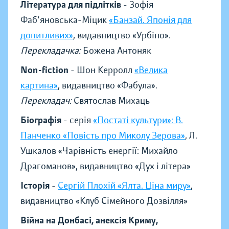
Література для підлітків
- Зофія
Фаб'яновська-Міцик
«Банзай. Японія для
допитливих»
, видавництво «Урбіно».
Перекладачка:
Божена Антоняк
Non-fiction
- Шон Керролл
«Велика
картина»
, видавництво «Фабула».
Перекладач:
Святослав Михаць
Біографія
- серія
«Постаті культури»: В.
Панченко «Повість про Миколу Зерова»
, Л.
Ушкалов «Чарівність енергії: Михайло
Драгоманов», видавництво «Дух і літера»
Історія
-
Сергій Плохій «Ялта. Ціна миру»
,
видавництво «Клуб Сімейного Дозвілля»
Війна на Донбасі, анексія Криму,