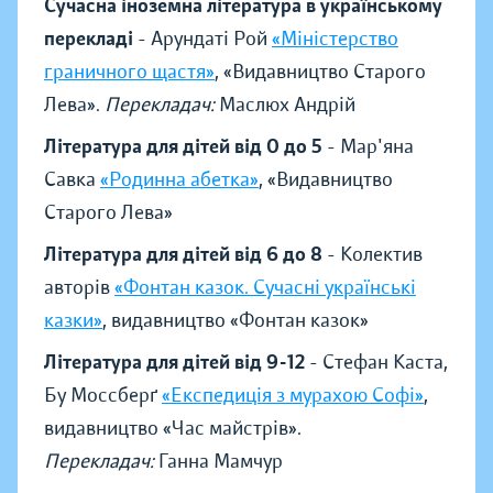
Сучасна іноземна література в українському
перекладі
- Арундаті Рой
«Міністерство
граничного щастя»
, «Видавництво Старого
Лева».
Перекладач:
Маслюх Андрій
Література для дітей від 0 до 5
- Мар'яна
Савка
«Родинна абетка»
, «Видавництво
Старого Лева»
Література для дітей від 6 до 8
- Колектив
авторів
«Фонтан казок. Сучасні українські
казки»
, видавництво «Фонтан казок»
Література для дітей від 9-12
- Стефан Каста,
Бу Моссберґ
«Експедиція з мурахою Софі»
,
видавництво «Час майстрів».
Перекладач:
Ганна Мамчур