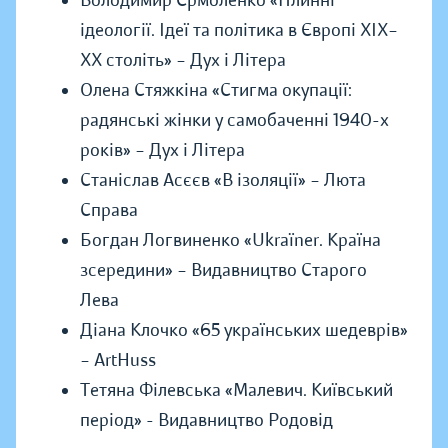
Володимир Єрмоленко «Плинні
ідеології. Ідеї та політика в Європі ХІХ–
ХХ століть» – Дух і Літера
Олена Стяжкіна «Стигма окупації:
радянські жінки у самобаченні 1940-х
років» – Дух і Літера
Станіслав Асєєв «В ізоляції» – Люта
Справа
Богдан Логвиненко «Ukraїner. Країна
зсередини» – Видавництво Старого
Лева
Діана Клочко «65 українських шедеврів»
– ArtHuss
Тетяна Філевська «Малевич. Київський
період» - Видавництво Родовід