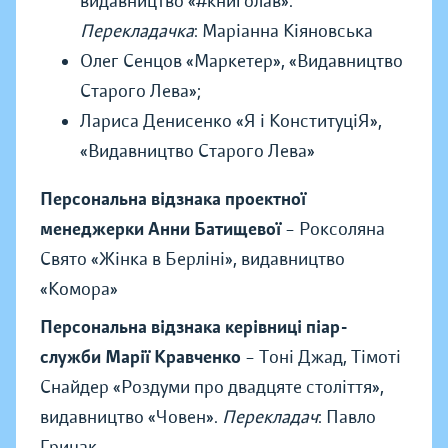
видавництво «#книголав».
Перекладачка
: Маріанна Кіяновська
Олег Сенцов «Маркетер», «Видавництво
Старого Лева»;
Лариса Денисенко «Я і КонституціЯ»,
«Видавництво Старого Лева»
Персональна відзнака проектної
менеджерки Анни Батищевої
– Роксоляна
Свято «Жінка в Берліні», видавництво
«Комора»
Персональна відзнака керівниці піар-
служби Марії Кравченко
– Тоні Джад, Тімоті
Снайдер «Роздуми про двадцяте століття»,
видавництво «Човен».
Перекладач
: Павло
Грицак