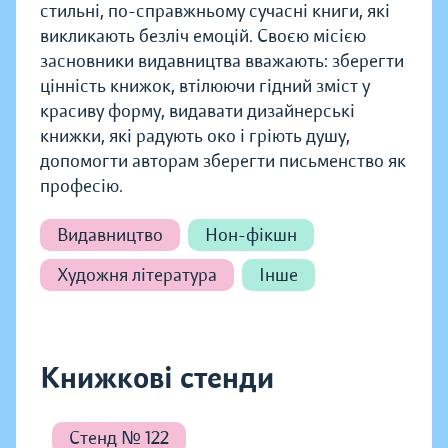
стильні, по-справжньому сучасні книги, які
викликають безліч емоцій. Своєю місією
засновники видавництва вважають: зберегти
цінність книжок, втілюючи гідний зміст у
красиву форму, видавати дизайнерські
книжки, які радують око і гріють душу,
допомогти авторам зберегти письменство як
професію.
Видавництво
Нон-фікшн
Художня література
Інше
Книжкові стенди
Стенд № 122