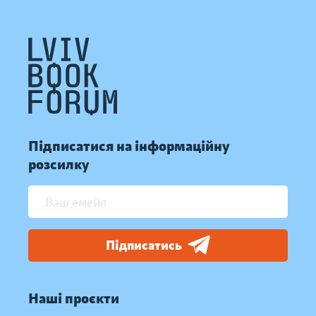
Підписатися на інформаційну
розсилку
Підписатись
Наші проєкти