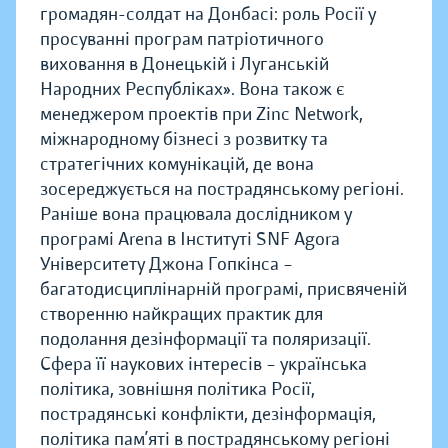
громадян-солдат на Донбасі: роль Росії у
просуванні програм патріотичного
виховання в Донецькій і Луганській
Народних Республіках». Вона також є
менеджером проектів при Zinc Network,
міжнародному бізнесі з розвитку та
стратегічних комунікацій, де вона
зосереджується на пострадянському регіоні.
Раніше вона працювала дослідником у
програмі Arena в Інституті SNF Agora
Університету Джона Гопкінса –
багатодисциплінарній програмі, присвяченій
створенню найкращих практик для
подолання дезінформації та поляризації.
Сфера її наукових інтересів – українська
політика, зовнішня політика Росії,
пострадянські конфлікти, дезінформація,
політика пам’яті в пострадянському регіоні