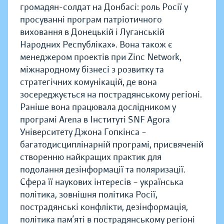
громадян-солдат на Донбасі: роль Росії у
просуванні програм патріотичного
виховання в Донецькій і Луганській
Народних Республіках». Вона також є
менеджером проектів при Zinc Network,
міжнародному бізнесі з розвитку та
стратегічних комунікацій, де вона
зосереджується на пострадянському регіоні.
Раніше вона працювала дослідником у
програмі Arena в Інституті SNF Agora
Університету Джона Гопкінса –
багатодисциплінарній програмі, присвяченій
створенню найкращих практик для
подолання дезінформації та поляризації.
Сфера її наукових інтересів – українська
політика, зовнішня політика Росії,
пострадянські конфлікти, дезінформація,
політика пам’яті в пострадянському регіоні