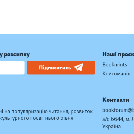
у розсилку
Наші проє
Bookmints
Підписатись
Книгоманія
Контакти
bookforum@b
ні на популяризацію читання, розвиток
ультурного і освітнього рівня
а/с 6644, м. 
Україна