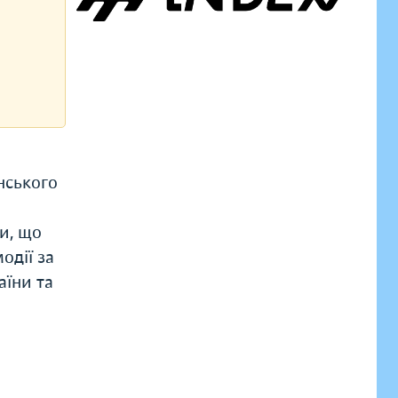
нського
ви, що
одії за
аїни та