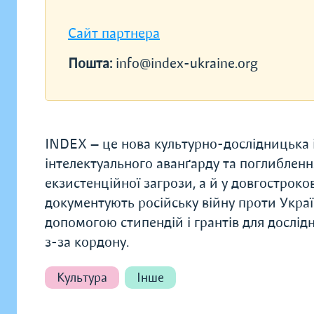
Сайт партнера
Пошта:
info@index-ukraine.org
INDEX — це нова культурно-дослідницька і
інтелектуального аванґарду та поглиблення
екзистенційної загрози, а й у довгостроко
документують російську війну проти Украї
допомогою стипендій і грантів для дослідни
з-за кордону.
Культура
Інше