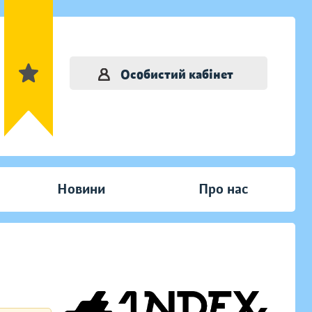
Особистий кабінет
Новини
Про нас