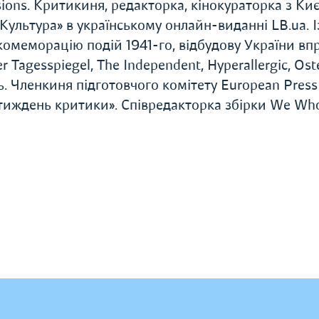
ions. Критикиня, редакторка, кінокураторка з Киє
Культура» в українському онлайн-виданні LB.ua. І
 комеморацію подій 1941-го, відбудову України вп
r Tagesspiegel, The Independent, Hyperallergic, Ost
 Членкиня підготовчого комітету European Press 
тиждень критики». Співредакторка збірки We Wh