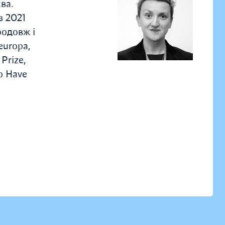
ва.
з 2021
родовж і
europa,
Prize,
o Have