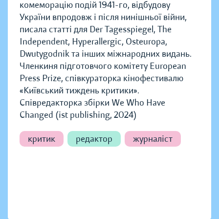
комеморацію подій 1941-го, відбудову
України впродовж і після нинішньої війни,
писала статті для Der Tagesspiegel, The
Independent, Hyperallergic, Osteuropa,
Dwutygodnik та інших міжнародних видань.
Членкиня підготовчого комітету European
Press Prize, співкураторка кінофестивалю
«Київський тиждень критики».
Співредакторка збірки We Who Have
Changed (ist publishing, 2024)
критик
редактор
журналіст