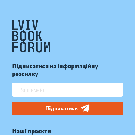
Підписатися на інформаційну
розсилку
Підписатись
Наші проєкти