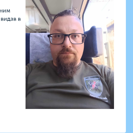
йним
 видав в