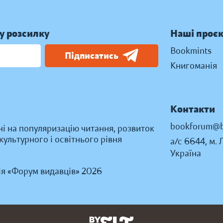
у розсилку
Наші проє
Bookmints
Підписатись
Книгоманія
Контакти
bookforum@b
ні на популяризацію читання, розвиток
ультурного і освітнього рівня
а/с 6644, м. 
Україна
ія «Форум видавців» 2026