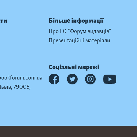
кти
Більше інформації
Про ГО “Форум видавців”
Презентаційні матеріали
Соціальні мережі
ookforum.com.ua
Львів, 79005,