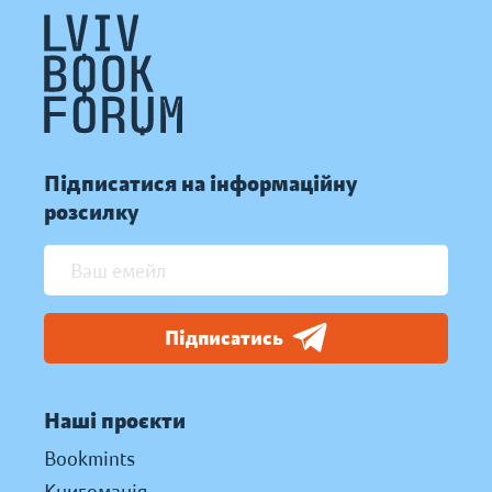
Підписатися на інформаційну
розсилку
Підписатись
Наші проєкти
Bookmints