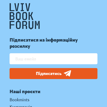
Підписатися на інформаційну
розсилку
Підписатись
Наші проєкти
Bookmints