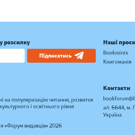
у розсилку
Наші проє
Bookmints
Підписатись
Книгоманія
Контакти
bookforum@b
ні на популяризацію читання, розвиток
ультурного і освітнього рівня
а/с 6644, м. 
Україна
ія «Форум видавців» 2026