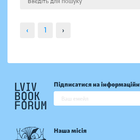
‹
1
›
Підписатися на інформаційн
Наша місія