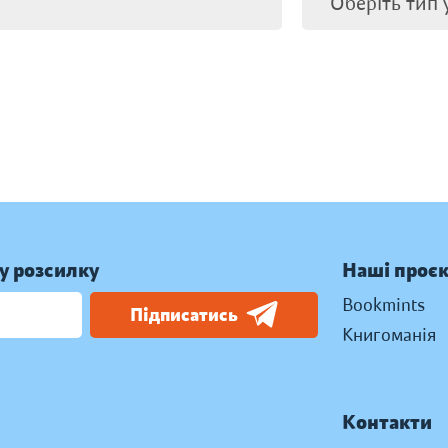
у розсилку
Наші проє
Bookmints
Підписатись
Книгоманія
Контакти