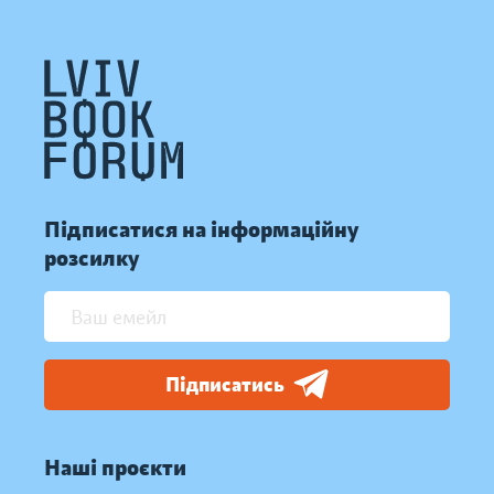
Підписатися на інформаційну
розсилку
Підписатись
Наші проєкти