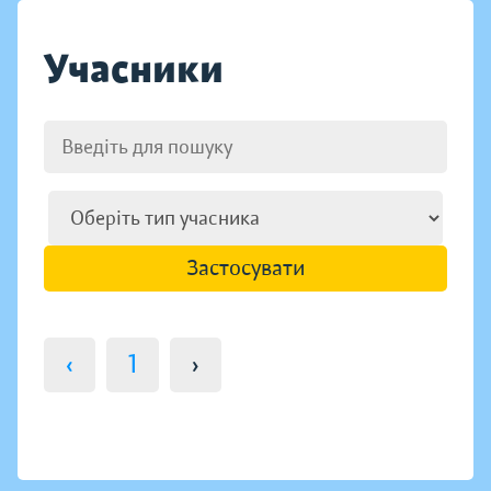
Учасники
Застосувати
‹
1
›