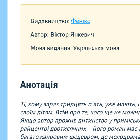
Видавництво:
Фенікс
Автор:
Віктор Янкевич
Мова видання:
Українська мова
Анотація
Ті, кому зараз тридцять п'ять, уже мають, 
своїм дітям. Втім про те, чого ще не мож
Якщо автор прожив дитинство у приміськом
райцентрі двотисячних – його роман має в
багатожанровим шедевром, де мелодрама п