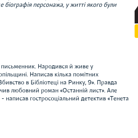
е біографія персонажа, у житті якого були
 письменник. Народився й живе у
опільщині. Написав кілька помітних
«Вбивство в Бібліотеці на Ринку, 9». Правда
бачив любовний роман «Останній лист». Але
в - написав гостросоціальний детектив «Тенета