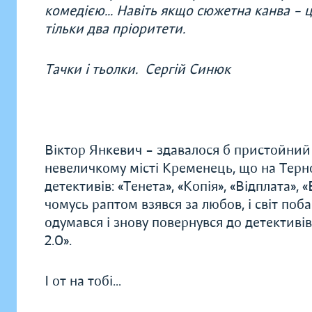
комедією... Навіть якщо сюжетна канва – ц
тільки два пріоритети.
Тачки і тьолки. Сергій Синюк
Віктор Янкевич – здавалося б пристойний
невеличкому місті Кременець, що на Терн
детективів: «Тенета», «Копія», «Відплата», 
чомусь раптом взявся за любов, і світ по
одумався і знову повернувся до детективі
2.0».
І от на тобі…