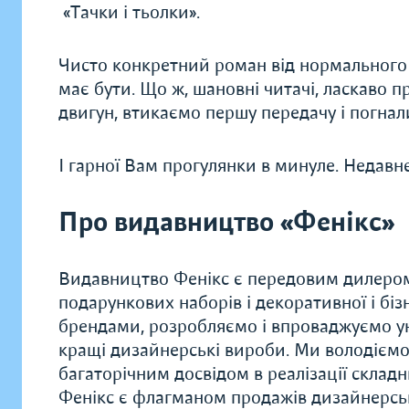
«Тачки і тьолки».
Чисто конкретний роман від нормального па
має бути. Що ж, шановні читачі, ласкаво п
двигун, втикаємо першу передачу і погнали
І гарної Вам прогулянки в минуле. Недавнє
Про видавництво «Фенікс»
Видавництво Фенікс є передовим дилером 
подарункових наборів і декоративної і біз
брендами, розробляємо і впроваджуємо у
кращі дизайнерські вироби. Ми володієм
багаторічним досвідом в реалізації складн
Фенікс є флагманом продажів дизайнерськи