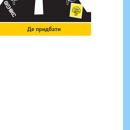
Де придбати