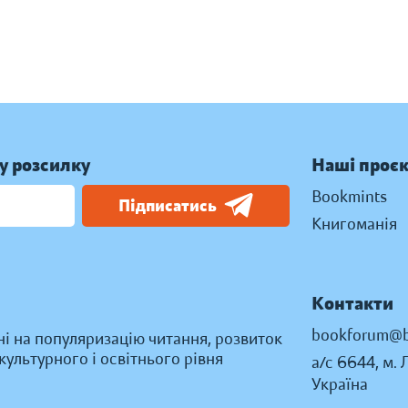
у розсилку
Наші проє
Bookmints
Підписатись
Книгоманія
Контакти
bookforum@b
ні на популяризацію читання, розвиток
ультурного і освітнього рівня
а/с 6644, м. 
Україна