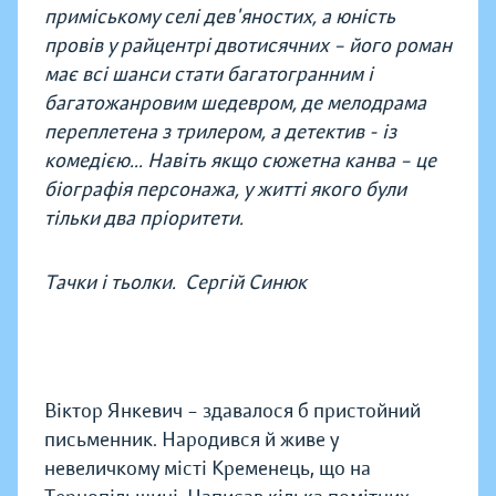
приміському селі дев'яностих, а юність
провів у райцентрі двотисячних – його роман
має всі шанси стати багатогранним і
багатожанровим шедевром, де мелодрама
переплетена з трилером, а детектив - із
комедією... Навіть якщо сюжетна канва – це
біографія персонажа, у житті якого були
тільки два пріоритети.
Тачки і тьолки. Сергій Синюк
Віктор Янкевич – здавалося б пристойний
письменник. Народився й живе у
невеличкому місті Кременець, що на