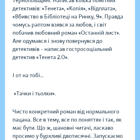
Тернопільщині. Написав кілька помітних
детективів: «Тенета», «Копія», «Відплата»,
«Вбивство в Бібліотеці на Ринку, 9». Правда
чомусь раптом взявся за любов, і світ
побачив любовний роман «Останній лист».
Але одумався і знову повернувся до
детективів - написав гостросоціальний
детектив «Тенета 2.0».
І от на тобі…
«Тачки і тьолки».
Чисто конкретний роман від нормального
пацана. Все в тему, все по поняттях і так, як
має бути. Що ж, шановні читачі, ласкаво
просимо у бурхливі двотисячні. Запускаємо