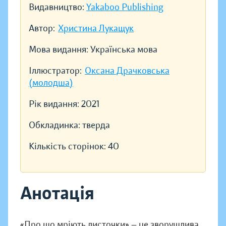
Видавництво:
Yakaboo Publishing
Автор:
Христина Лукащук
Мова видання:
Українська мова
Іллюстратор:
Оксана Драчковська
(молодша)
Рік видання:
2021
Обкладинка:
тверда
Кількість сторінок:
40
Анотація
«Про що мріють листочки» — це зворушлива