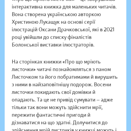
інтерактивна книжка для маленьких читачів.
Вона створена українською авторкою
Христиною Лукащук на основі серії
ілюстрацій Оксани Драчковської, які в 2021
році увійшли до списку фіналістів
Болонської виставки ілюстраторів.
На сторінках книжки «Про що мріють
листочки» читачі познайомляться з паном
Листочком та його побратимами й вирушить
з ними в найзаповітнішу подорож. Восени
листочки покидають свої домівки й
опадають. Та це не привід сумувати — адже
тільки так вони можуть здійснити мрії,
пережити фантастичні пригоди й
дізнаватися на що здатні. Долучитися до
здійснення мрій листочків у книжці можуть і