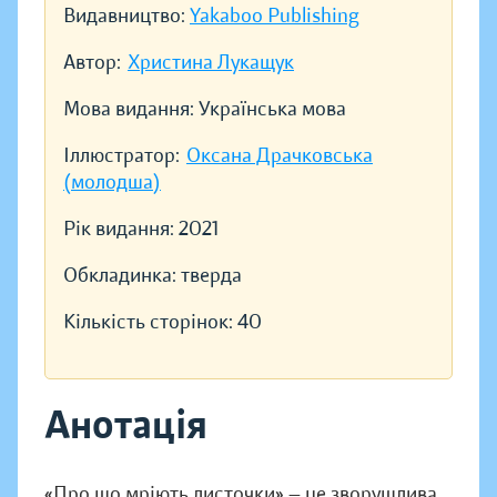
Видавництво:
Yakaboo Publishing
Автор:
Христина Лукащук
Мова видання:
Українська мова
Іллюстратор:
Оксана Драчковська
(молодша)
Рік видання:
2021
Обкладинка:
тверда
Кількість сторінок:
40
Анотація
«Про що мріють листочки» — це зворушлива