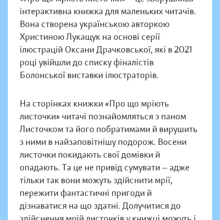
інтерактивна книжка для маленьких читачів.
Вона створена українською авторкою
Христиною Лукащук на основі серії
ілюстрацій Оксани Драчковської, які в 2021
році увійшли до списку фіналістів
Болонської виставки ілюстраторів.
На сторінках книжки «Про що мріють
листочки» читачі познайомляться з паном
Листочком та його побратимами й вирушить
з ними в найзаповітнішу подорож. Восени
листочки покидають свої домівки й
опадають. Та це не привід сумувати — адже
тільки так вони можуть здійснити мрії,
пережити фантастичні пригоди й
дізнаватися на що здатні. Долучитися до
здійснення мрій листочків у книжці можуть і