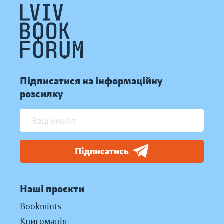
Підписатися на інформаційну
розсилку
Підписатись
Наші проєкти
Bookmints
Книгоманія