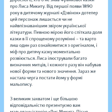
про Лиса Микиту. Від першої появи 1890
року в дитячому журналі «Дзвінок» дотепер
цей персонаж лишається чи не
найвпізнаванішим звіром української
літератури. Певною мірою його спіткала доля
казки в її спрощеному розумінні – та варто
лиш один раз ознайомитися з оригіналом, і
міф про дитячу казку моментально
розвіюється. Лиса ілюстрували багато
визначних митців, і кожного разу він набував
нової форми та нового значення. Зараз же
настала черга постати йому у формі
мальопису.
З великим захватом і ще більшою
відповідальністю презентуємо вам
мальовану історію «Лис Микита. Пісня