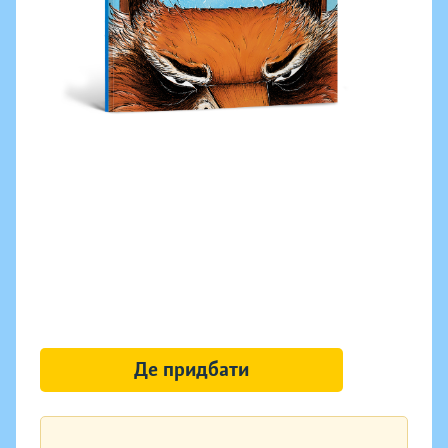
Де придбати