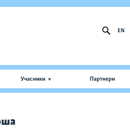
EN
Учасники
Партнери
рша