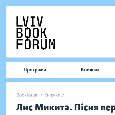
Програма
Книжки
Bookforum
/
Книжки
/
Лис Микита. Пісня пе