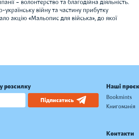
анії – волонтерство та благодійна діяльність.
о-українську війну та частину прибутку
ало акцію «Мальопис для війська», до якої
у розсилку
Наші проє
Bookmints
Підписатись
Книгоманія
Контакти