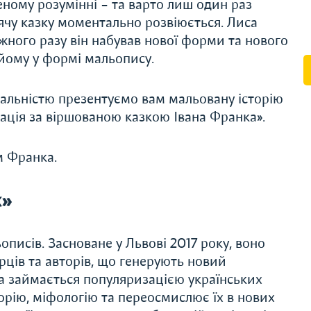
еному розумінні – та варто лиш один раз
ячу казку моментально розвіюється. Лиса
ожного разу він набував нової форми та нового
 йому у формі мальопису.
дальністю презентуємо вам мальовану історію
ація за віршованою казкою Івана Франка».
ом Франка.
x»
писів. Засноване у Львові 2017 року, воно
рців та авторів, що генерують новий
а займається популяризацією українських
сторію, міфологію та переосмислює їх в нових