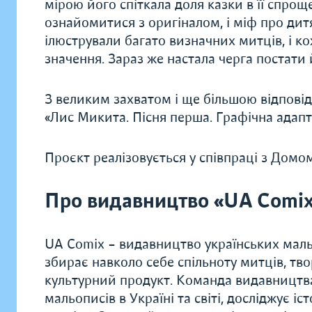
мірою його спіткала доля казки в її спрощ
ознайомитися з оригіналом, і міф про дит
ілюстрували багато визначних митців, і к
значення. Зараз же настала черга постати
З великим захватом і ще більшою відпові
«Лис Микита. Пісня перша. Графічна адапт
Проєкт реалізовується у співпраці з Дом
Про видавництво «UA Comi
UA Comix – видавництво українських мальо
збирає навколо себе спільноту митців, тво
культурний продукт. Команда видавництв
мальописів в Україні та світі, досліджує і