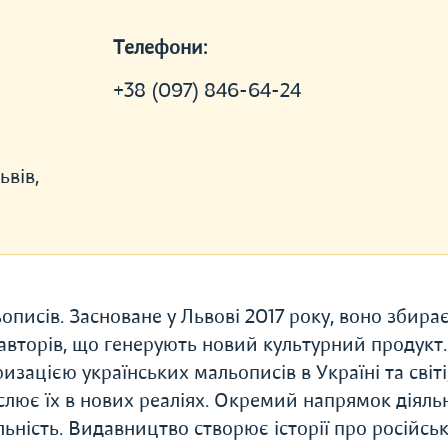
Телефони:
+38 (097) 846-64-24
ьвів,
писів. Засноване у Львові 2017 року, воно збира
 авторів, що генерують новий культурний продукт.
ацією українських мальописів в Україні та світі
слює їх в нових реаліях. Окремий напрямок діяль
льність. Видавництво створює історії про російсь