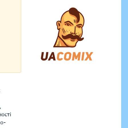
є
,
ності
ко-