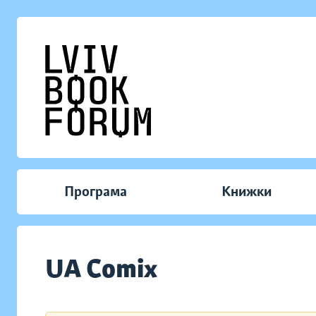
Програма
Книжки
UA Comix