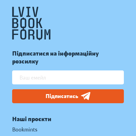
Підписатися на інформаційну
розсилку
Підписатись
Наші проєкти
Bookmints