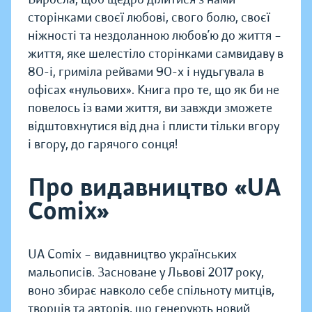
сторінками своєї любові, свого болю, своєї
ніжності та нездоланною любов’ю до життя –
життя, яке шелестіло сторінками самвидаву в
80-і, гриміла рейвами 90-х і нудьгувала в
офісах «нульових». Книга про те, що як би не
повелось із вами життя, ви завжди зможете
відштовхнутися від дна і плисти тільки вгору
і вгору, до гарячого сонця!
Про видавництво «UA
Comix»
UA Comix – видавництво українських
мальописів. Засноване у Львові 2017 року,
воно збирає навколо себе спільноту митців,
творців та авторів, що генерують новий