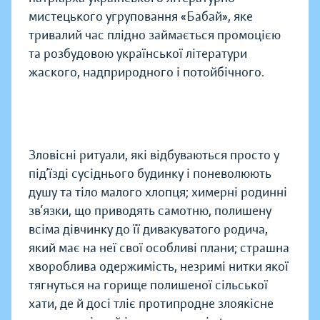
мистецького угруповання «Бабай», яке
тривалий час плідно займається промоцією
та розбудовою української літератури
жаского, надприродного і потойбічного.
Зловісні ритуали, які відбуваються просто у
під’їзді сусіднього будинку і поневолюють
душу та тіло малого хлопця; химерні родинні
зв’язки, що приводять самотню, полишену
всіма дівчинку до її дивакуватого родича,
який має на неї свої особливі плани; страшна
хвороблива одержимість, незримі нитки якої
тягнуться на горище полишеної сільської
хати, де й досі тліє протипродне злоякісне