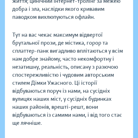
життя; цинічний інтернет-тролінґ за межею
добра і зла, наслідки якого кривавим
паводком вихлюпуються офлайн.
Тут на вас чекає максимум відвертої
брутальної прози, де містика, горор та
сплаттер-панк вигадливо вплітаються у всім
нам добре знайому, часто некомфортну і
незатишну, реальність, описану з разючою
спостережливістю і чудовим авторським
стилем Дімки Ужасного. Ці історії
відбуваються поруч із нами, на сусідніх
вулицях наших міст, у сусідніх будинках
наших районів, врешті-решт, вони
відбуваються із самими нами, і від того стає
ще лячніше.