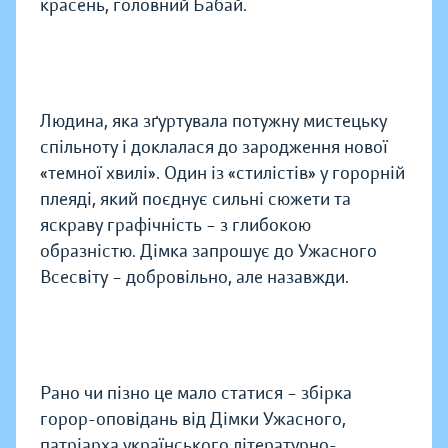
красень, головний Бабай.
Людина, яка зґуртувала потужну мистецьку
спільноту і доклалася до зародження нової
«темної хвилі». Один із «стилістів» у горорній
плеяді, який поєднує сильні сюжети та
яскраву графічність – з глибокою
образністю. Дімка запрошує до Ужасного
Всесвіту – добровільно, але назавжди.
Рано чи пізно це мало статися – збірка
горор-оповідань від Дімки Ужасного,
патріарха українського літературно-