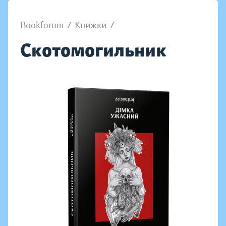
Bookforum
/
Книжки
/
Скотомогильник