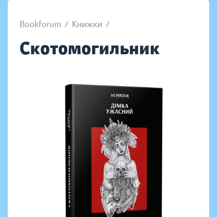
Bookforum
/
Книжки
/
Скотомогильник