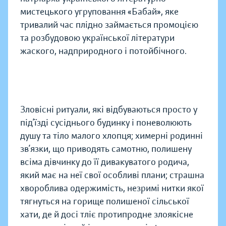
мистецького угруповання «Бабай», яке
тривалий час плідно займається промоцією
та розбудовою української літератури
жаского, надприродного і потойбічного.
Зловісні ритуали, які відбуваються просто у
під’їзді сусіднього будинку і поневолюють
душу та тіло малого хлопця; химерні родинні
зв’язки, що приводять самотню, полишену
всіма дівчинку до її дивакуватого родича,
який має на неї свої особливі плани; страшна
хвороблива одержимість, незримі нитки якої
тягнуться на горище полишеної сільської
хати, де й досі тліє протипродне злоякісне