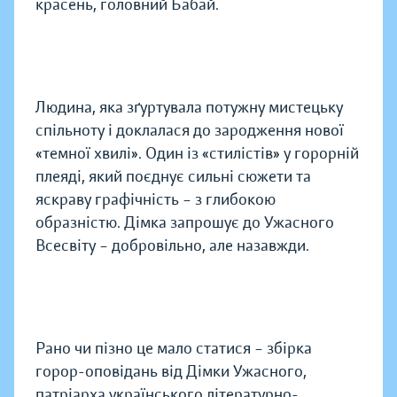
красень, головний Бабай.
Людина, яка зґуртувала потужну мистецьку
спільноту і доклалася до зародження нової
«темної хвилі». Один із «стилістів» у горорній
плеяді, який поєднує сильні сюжети та
яскраву графічність – з глибокою
образністю. Дімка запрошує до Ужасного
Всесвіту – добровільно, але назавжди.
Рано чи пізно це мало статися – збірка
горор-оповідань від Дімки Ужасного,
патріарха українського літературно-