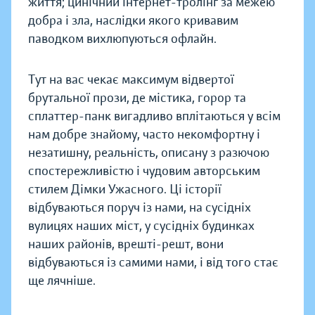
життя; цинічний інтернет-тролінґ за межею
добра і зла, наслідки якого кривавим
паводком вихлюпуються офлайн.
Тут на вас чекає максимум відвертої
брутальної прози, де містика, горор та
сплаттер-панк вигадливо вплітаються у всім
нам добре знайому, часто некомфортну і
незатишну, реальність, описану з разючою
спостережливістю і чудовим авторським
стилем Дімки Ужасного. Ці історії
відбуваються поруч із нами, на сусідніх
вулицях наших міст, у сусідніх будинках
наших районів, врешті-решт, вони
відбуваються із самими нами, і від того стає
ще лячніше.