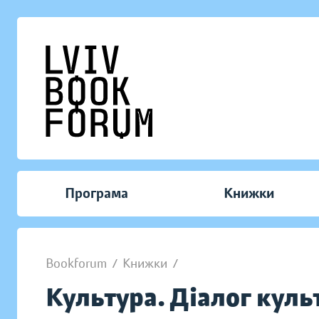
Програма
Книжки
Bookforum
/
Книжки
/
Культура. Діалог куль