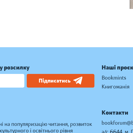
у розсилку
Наші проє
Bookmints
Підписатись
Книгоманія
Контакти
bookforum@b
ні на популяризацію читання, розвиток
ультурного і освітнього рівня
а/с 6644, м. 