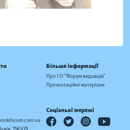
кти
Більше інформації
Про ГО “Форум видавців”
Презентаційні матеріали
Соціальні мережі
ookforum.com.ua
Львів, 79005,