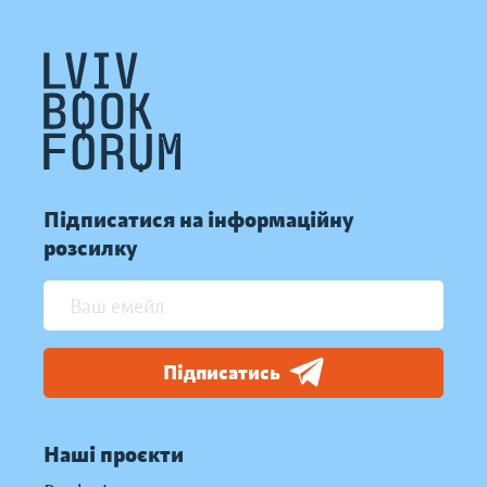
Підписатися на інформаційну
розсилку
Підписатись
Наші проєкти