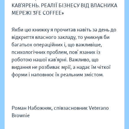
КАВ’ЯРЕНЬ. РЕАЛІЇ БІЗНЕСУ ВІД ВЛАСНИКА
МЕРЕЖІ 3FE COFFEE»
Якби цю книжку я прочитав навіть за день до
відкриття власного закладу, то уникнув би
багатьох операційних і, що важливіше,
психологічних проблем, пов’ язаних із
роботою нашої кав’ярні. Важливо, що
видання не розбиває мрії, а надає їм чіткої
форми і наповнює їх реальним змістом.
Роман Набожняк, співзасновник Veterano
Brownie