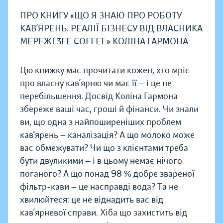
ПРО КНИГУ «ЩО Я ЗНАЮ ПРО РОБОТУ
КАВ’ЯРЕНЬ. РЕАЛІЇ БІЗНЕСУ ВІД ВЛАСНИКА
МЕРЕЖІ 3FE COFFEE» КОЛІНА ГАРМОНА
Цю книжку має прочитати кожен, хто мріє
про власну кав’ярню чи має її — і це не
перебільшення. Досвід Коліна Гармона
збереже ваші час, гроші й фінанси. Чи знали
ви, що одна з найпоширеніших проблем
кав’ярень — каналізація? А що молоко може
вас обмежувати? Чи що з клієнтами треба
бути двуликими — і в цьому немає нічого
поганого? А що понад 98 % добре звареної
фільтр-кави — це насправді вода? Та не
хвилюйтеся: це не віднадить вас від
кав’ярневої справи. Хіба що захистить від