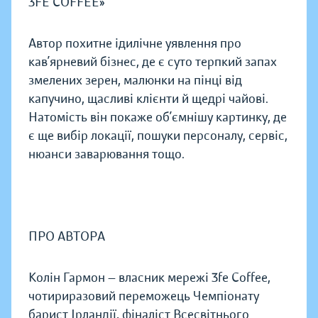
3FE COFFEE»
Автор похитне ідилічне уявлення про
кав’ярневий бізнес, де є суто терпкий запах
змелених зерен, малюнки на пінці від
капучино, щасливі клієнти й щедрі чайові.
Натомість він покаже об’ємнішу картинку, де
є ще вибір локації, пошуки персоналу, сервіс,
нюанси заварювання тощо.
ПРО АВТОРА
Колін Гармон — власник мережі 3fe Coffee,
чотириразовий переможець Чемпіонату
барист Ірландії, фіналіст Всесвітнього