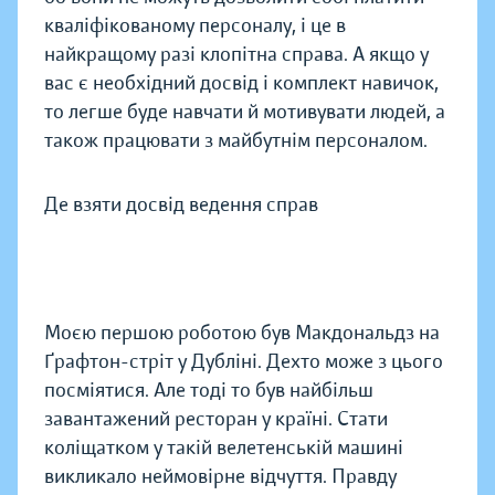
кваліфікованому персоналу, і це в
найкращому разі клопітна справа. А якщо у
вас є необхідний досвід і комплект навичок,
то легше буде навчати й мотивувати людей, а
також працювати з майбутнім персоналом.
Де взяти досвід ведення справ
Моєю першою роботою був Макдональдз на
Ґрафтон-стріт у Дубліні. Дехто може з цього
посміятися. Але тоді то був найбільш
завантажений ресторан у країні. Стати
коліщатком у такій велетенській машині
викликало неймовірне відчуття. Правду