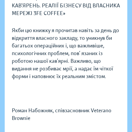
КАВ’ЯРЕНЬ. РЕАЛІЇ БІЗНЕСУ ВІД ВЛАСНИКА
МЕРЕЖІ 3FE COFFEE»
Якби цю книжку я прочитав навіть за день до
відкриття власного закладу, то уникнув би
багатьох операційних і, що важливіше,
психологічних проблем, пов’ язаних із
роботою нашої кав’ярні. Важливо, що
видання не розбиває мрії, а надає їм чіткої
форми і наповнює їх реальним змістом.
Роман Набожняк, співзасновник Veterano
Brownie