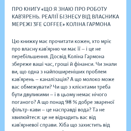
ПРО КНИГУ «ЩО Я ЗНАЮ ПРО РОБОТУ
КАВ’ЯРЕНЬ. РЕАЛІЇ БІЗНЕСУ ВІД ВЛАСНИКА
МЕРЕЖІ 3FE COFFEE» КОЛІНА ГАРМОНА
Цю книжку має прочитати кожен, хто мріє
про власну кав’ярню чи має її — і це не
перебільшення. Досвід Коліна Гармона
збереже ваші час, гроші й фінанси. Чи знали
ви, що одна з найпоширеніших проблем
кав’ярень — каналізація? А що молоко може
вас обмежувати? Чи що з клієнтами треба
бути двуликими — і в цьому немає нічого
поганого? А що понад 98 % добре звареної
фільтр-кави — це насправді вода? Та не
хвилюйтеся: це не віднадить вас від
кав’ярневої справи. Хіба що захистить від