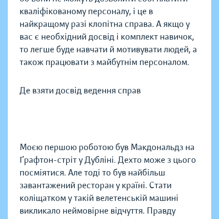
кваліфікованому персоналу, і це в
найкращому разі клопітна справа. А якщо у
вас є необхідний досвід і комплект навичок,
то легше буде навчати й мотивувати людей, а
також працювати з майбутнім персоналом.
Де взяти досвід ведення справ
Моєю першою роботою був Макдональдз на
Ґрафтон-стріт у Дубліні. Дехто може з цього
посміятися. Але тоді то був найбільш
завантажений ресторан у країні. Стати
коліщатком у такій велетенській машині
викликало неймовірне відчуття. Правду