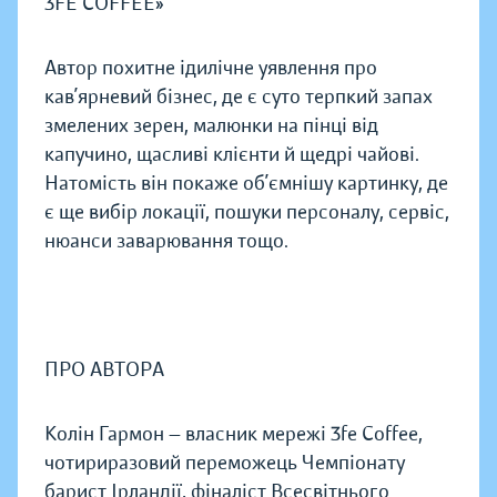
3FE COFFEE»
Автор похитне ідилічне уявлення про
кав’ярневий бізнес, де є суто терпкий запах
змелених зерен, малюнки на пінці від
капучино, щасливі клієнти й щедрі чайові.
Натомість він покаже об’ємнішу картинку, де
є ще вибір локації, пошуки персоналу, сервіс,
нюанси заварювання тощо.
ПРО АВТОРА
Колін Гармон — власник мережі 3fe Coffee,
чотириразовий переможець Чемпіонату
барист Ірландії, фіналіст Всесвітнього