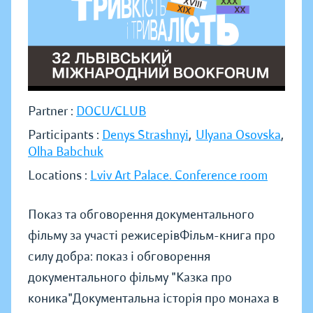
Partner :
DOCU/CLUB
Participants :
Denys Strashnyi
,
Ulyana Osovska
,
Olha Babchuk
Locations :
Lviv Art Palace. Conference room
Показ та обговорення документального
фільму за участі режисерівФільм-книга про
силу добра: показ і обговорення
документального фільму "Казка про
коника"Документальна історія про монаха в