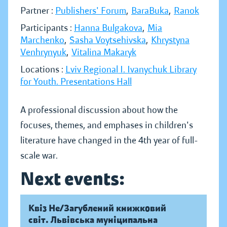
Partner :
Publishers' Forum
,
BaraBuka
,
Ranok
Participants :
Hanna Bulgakova
,
Mia
Marchenko
,
Sasha Voytsehivska
,
Khrystyna
Venhrynyuk
,
Vitalina Makaryk
Locations :
Lviv Regional I. Ivanychuk Library
for Youth. Presentations Hall
A professional discussion about how the
focuses, themes, and emphases in children's
literature have changed in the 4th year of full-
scale war.
Next events:
Квіз Не/Загублений книжковий
світ. Львівська муніципальна