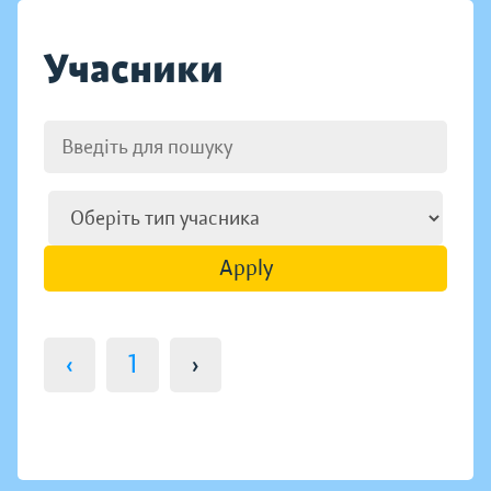
Учасники
Apply
‹
1
›