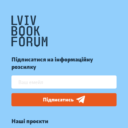
Підписатися на інформаційну
розсилку
Підписатись
Наші проєкти