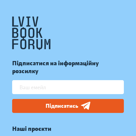
Підписатися на інформаційну
розсилку
Підписатись
Наші проєкти