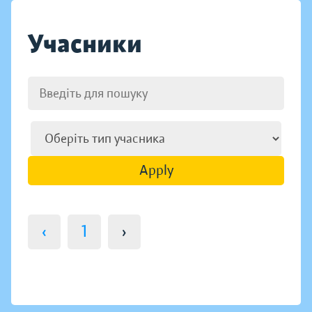
Учасники
Apply
‹
1
›