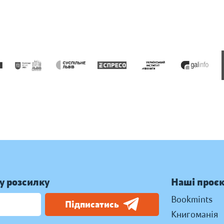
у розсилку
Наші проє
Bookmints
Підписатись
Книгоманія