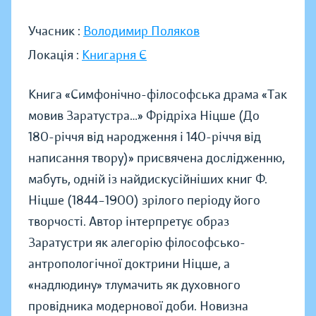
Учасник :
Володимир Поляков
Локація :
Книгарня Є
Книга «Симфонічно-філософська драма «Так
мовив Заратустра…» Фрідріха Ніцше (До
180-річчя від народження і 140-річчя від
написання твору)» присвячена дослідженню,
мабуть, одній із найдискусійніших книг Ф.
Ніцше (1844–1900) зрілого періоду його
творчості. Автор інтерпретує образ
Заратустри як алегорію філософсько-
антропологічної доктрини Ніцше, а
«надлюдину» тлумачить як духовного
провідника модернової доби. Новизна