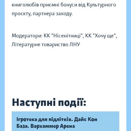
книголюбів приємні бонуси від Культурного
проєкту, партнера заходу.
Модератори: КК "Нісенітниці", КК "Хочу ще",
Літературне товариство ЛНУ
Наступні події:
Ігротека для підлітків. Дайс Кон
База. Вархаммер Арена