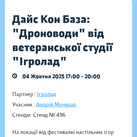
Дайс Кон База:
"Дроноводи" від
ветеранської студії
"Ігролад"
04 Жовтня 2025 17:00 - 20:00
Партнер :
Ігролад
Учасник :
Андрій Мочурад
Стенди:
Стенд № 436
На локації від фестивалю настільних ігор