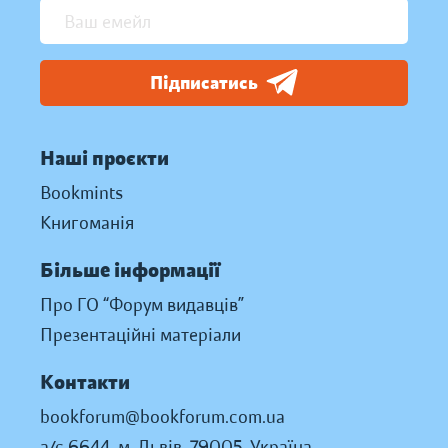
Підписатись
Наші проєкти
Bookmints
Книгоманія
Більше інформації
Про ГО “Форум видавців”
Презентаційні матеріали
Контакти
bookforum@bookforum.com.ua
а/с 6644, м. Львів, 79005, Україна