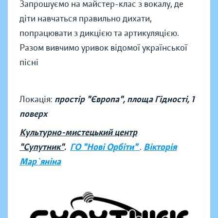
Запрошуємо на майстер-клас з вокалу, де
діти навчаться правильно дихати,
попрацювати з дикцією та артикуляцією.
Разом вивчимо уривок відомої української
пісні
Локація:
простір "Європа", площа Гідності, 1
поверх
Культурно-мистецький центр
"Супутник"
.
ГО "Нові Орбіти"
.
Вікторія
Мар`яніна