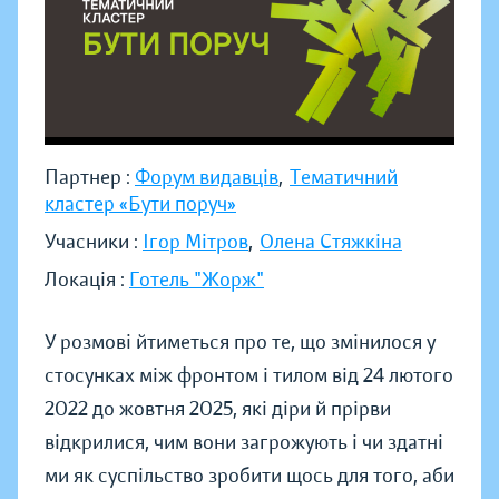
Партнер :
Форум видавців
,
Тематичний
кластер «Бути поруч»
Учасники :
Ігор Мітров
,
Олена Стяжкіна
Локація :
Готель "Жорж"
У розмові йтиметься про те, що змінилося у
стосунках між фронтом і тилом від 24 лютого
2022 до жовтня 2025, які діри й прірви
відкрилися, чим вони загрожують і чи здатні
ми як суспільство зробити щось для того, аби