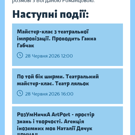
розмові з Богданою Романцовою.
Наступні події:
Майстер-клас з театральної
імпровізації. Проводить Ганна
Габчак
28 Червня 2026 12:00
По той бік ширми. Театральний
майстер-клас. Театр ляльок
28 Червня 2026 16:00
РозУмНичкА ArtPort - простір
знань і творчості. Агенція
іноземних мов Наталії Дячук