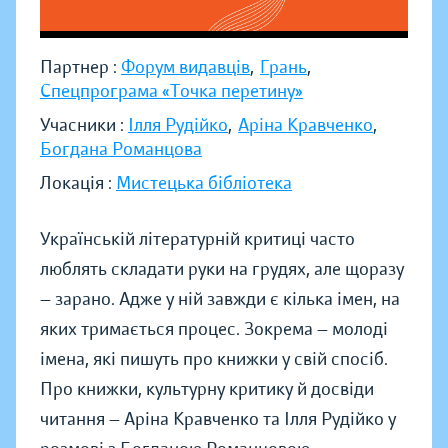
Партнер :
Форум видавців
,
Грань
,
Спецпрограма «Точка перетину»
Учасники :
Ілля Рудійко
,
Аріна Кравченко
,
Богдана Романцова
Локація :
Мистецька бібліотека
Українській літературній критиці часто
люблять складати руки на грудях, але щоразу
— зарано. Адже у ній завжди є кілька імен, на
яких тримається процес. Зокрема — молоді
імена, які пишуть про книжки у свій спосіб.
Про книжки, культурну критику й досвіди
читання — Аріна Кравченко та Ілля Рудійко у