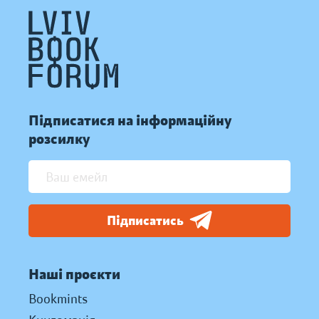
Підписатися на інформаційну
розсилку
Підписатись
Наші проєкти
Bookmints