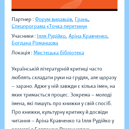
Партнер :
Форум видавців
,
Грань
,
Спецпрограма «Точка перетину»
Учасники :
Ілля Рудійко
,
Аріна Кравченко
,
Богдана Романцова
Локація :
Мистецька бібліотека
Українській літературній критиці часто
люблять складати руки на грудях, але щоразу
— зарано. Адже у ній завжди є кілька імен, на
яких тримається процес. Зокрема — молоді
імена, які пишуть про книжки у свій спосіб.
Про книжки, культурну критику й досвіди
читання — Аріна Кравченко та Ілля Рудійко у