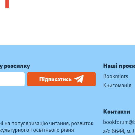
у розсилку
Наші проє
Bookmints
Підписатись
Книгоманія
Контакти
bookforum@b
ні на популяризацію читання, розвиток
ультурного і освітнього рівня
а/с 6644, м. 