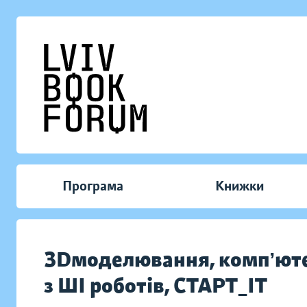
Програма
Книжки
ЗDмоделювання, компʼюте
з ШІ роботів, СТАРТ_ІТ