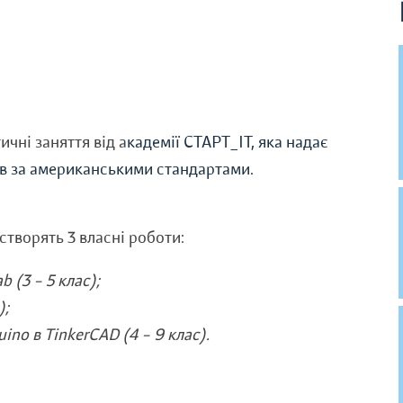
чні заняття від а
кадемії СТАРТ_ІТ, яка надає
ів за американськими стандартами.
створять 3 власні роботи:
 (3 – 5 клас);
);
ino в TinkerCAD (4 – 9 клас).