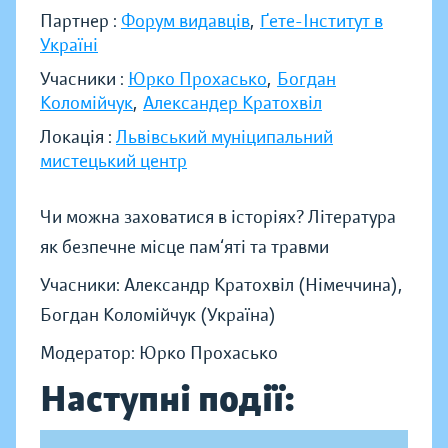
Партнер :
Форум видавців
,
Ґете-Інститут в
Україні
Учасники :
Юрко Прохасько
,
Богдан
Коломійчук
,
Александер Кратохвіл
Локація :
Львівський муніципальний
мистецький центр
Чи можна заховатися в історіях? Література
як безпечне місце пам‘яті та травми
Учасники: Александр Кратохвіл (Німеччина),
Богдан Коломійчук (Україна)
Модератор: Юрко Прохасько
Наступні події: