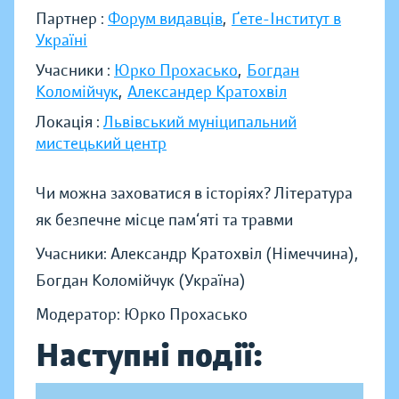
Партнер :
Форум видавців
,
Ґете-Інститут в
Україні
Учасники :
Юрко Прохасько
,
Богдан
Коломійчук
,
Александер Кратохвіл
Локація :
Львівський муніципальний
мистецький центр
Чи можна заховатися в історіях? Література
як безпечне місце пам‘яті та травми
Учасники: Александр Кратохвіл (Німеччина),
Богдан Коломійчук (Україна)
Модератор: Юрко Прохасько
Наступні події: