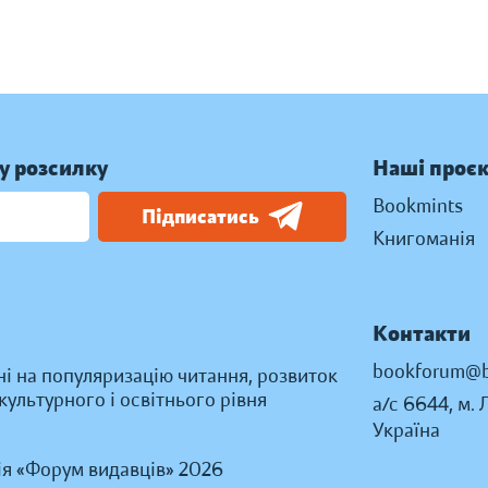
у розсилку
Наші проє
Bookmints
Підписатись
Книгоманія
Контакти
bookforum@b
ні на популяризацію читання, розвиток
ультурного і освітнього рівня
а/с 6644, м. 
Україна
ія «Форум видавців» 2026