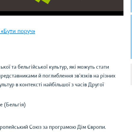
 «Бути поруч»
кої та бельгійської культур, які можуть стати
представниками й поглиблення звʼязків на різних
ультур в контексті найбільшої з часів Другої
е (Бельгія)
вропейський Союз за програмою Дім Європи.